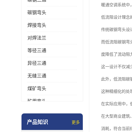
暖通空调系统中
碳钢弯头
低流阻设计理念
焊接弯头
传统碳钢弯头设
对焊法兰
而低流阻碳钢弯
等径三通
度降低了流动阻
异径三通
这一设计不仅减
无缝三通
此外，低流阻碳
煤矿弯头
这种精细化的处
矿用弯头
在实际应用中，
冲压弯头
在大型商业建筑
产品知识
更多
国标弯头
消耗，符合当前