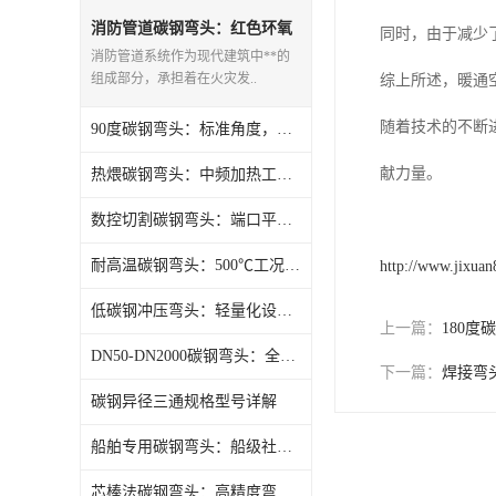
热压弯头
消防管道碳钢弯头：红色环氧
同时，由于减少
涂层，紧急响应快
消防管道系统作为现代建筑中**的
镀锌弯头
组成部分，承担着在火灾发..
综上所述，暖通
随着技术的不断
90度碳钢弯头：标准角度，管道转向可以选择
献力量。
热煨碳钢弯头：中频加热工艺，消除内应力
数控切割碳钢弯头：端口平整，安装便捷
耐高温碳钢弯头：500℃工况稳定运行
http://www.jixua
低碳钢冲压弯头：轻量化设计，降低工程成本
上一篇：
180
DN50-DN2000碳钢弯头：全规格覆盖，满足多元需求
下一篇：
焊接弯
碳钢异径三通规格型号详解
船舶专用碳钢弯头：船级社认证，海洋环境适配
芯棒法碳钢弯头：高精度弯制，减少椭圆度