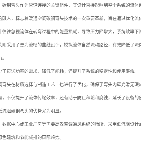
，碳钢弯头作为管道连接的关键组件，其设计直接影响到整个系统的流体
的融入，标志着暖通空调碳钢弯头技术的一次重要革新，旨在通过优化流
计往往忽视流体在转弯过程中的能量损耗，导致压力降增大，系统效率下
头则采用了更为流畅的曲线设计，模拟流体自然流动路径，有效降低了流
力。
少了泵送功率的需求，降低了能耗，还提升了系统的稳定性和使用寿命。
钢弯头在材质选择与制造工艺上也进行了优化，确保了弯头内壁光滑无瑕
理，不仅提升了流体传输效率，还有助于防止积垢和腐蚀，延长了设备的
低流阻碳钢弯头的优势尤为明显。
、数据中心或工业厂房等需要高效空调通风系统的场所，采用低流阻设计
绿色建筑和节能减排的国际趋势。