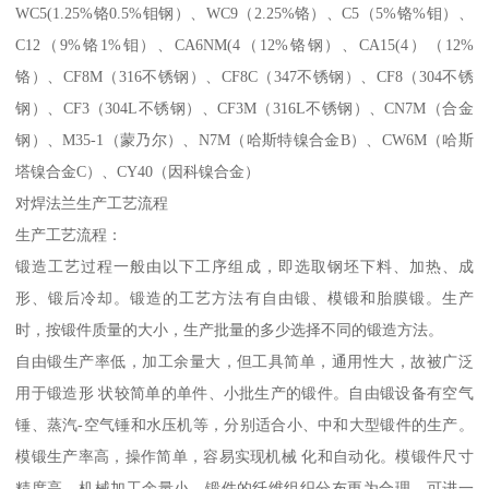
WC5(1.25%铬0.5%钼钢）、WC9（2.25%铬）、C5（5%铬%钼）、
C12（9%铬1%钼）、CA6NM(4（12%铬钢）、CA15(4）（12%
铬）、CF8M（316不锈钢）、CF8C（347不锈钢）、CF8（304不锈
钢）、CF3（304L不锈钢）、CF3M（316L不锈钢）、CN7M（合金
钢）、M35-1（蒙乃尔）、N7M（哈斯特镍合金B）、CW6M（哈斯
塔镍合金C）、CY40（因科镍合金）
对焊法兰生产工艺流程
生产工艺流程：
锻造工艺过程一般由以下工序组成，即选取钢坯下料、加热、成
形、锻后冷却。锻造的工艺方法有自由锻、模锻和胎膜锻。生产
时，按锻件质量的大小，生产批量的多少选择不同的锻造方法。
自由锻生产率低，加工余量大，但工具简单，通用性大，故被广泛
用于锻造形 状较简单的单件、小批生产的锻件。自由锻设备有空气
锤、蒸汽-空气锤和水压机等，分别适合小、中和大型锻件的生产。
模锻生产率高，操作简单，容易实现机械 化和自动化。模锻件尺寸
精度高，机械加工余量小，锻件的纤维组织分布更为合理，可进一