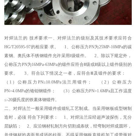
对焊法兰的 技术要求一、对焊法兰的级别及其技术要求应符合
HG/T20595-97的相应要 求。 1、公称压力PN为25MP-10MPa的碳
素钢、奥氏体不锈钢锻件允许采用Ⅰ级锻件。 2、除以下规定外，
公称压力PN为16MPa-63MPa的锻件应符合Ⅱ级或Ⅱ级以上锻件级别的
要求。 3、符合以下情况之一者，应符合Ⅲ及锻件的要求：
（1）公称压力PN≥10.0MPa法兰用锻件； （2）公称压力
PN>4.0MPa的铬钼钢锻件； （3）公称压力PN>1.6MPa且工作温度
≤-20摄氏度的铁素体钢锻件。
二、对焊法兰一般采用锻件或锻轧工艺制成。当采用钢板或型钢制
造时，必须 符合下列要求： 1、对焊法兰应经超声波探伤，无分
层缺陷； 2、应沿钢材轧制方向切割成条状，经弯制对焊成圆环，
并使钢材的表面形成环的柱面。不得采用钢板直接机加工成带颈对