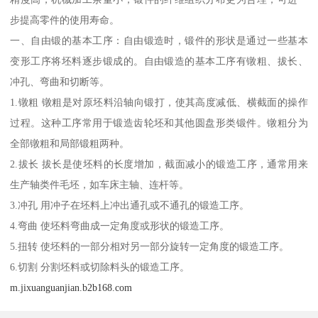
步提高零件的使用寿命。
一、自由锻的基本工序：自由锻造时，锻件的形状是通过一些基本
变形工序将坯料逐步锻成的。自由锻造的基本工序有镦粗、拔长、
冲孔、弯曲和切断等。
1.镦粗 镦粗是对原坯料沿轴向锻打，使其高度减低、横截面的操作
过程。这种工序常用于锻造齿轮坯和其他圆盘形类锻件。镦粗分为
全部镦粗和局部锻粗两种。
2.拔长 拔长是使坯料的长度增加，截面减小的锻造工序，通常用来
生产轴类件毛坯，如车床主轴、连杆等。
3.冲孔 用冲子在坯料上冲出通孔或不通孔的锻造工序。
4.弯曲 使坯料弯曲成一定角度或形状的锻造工序。
5.扭转 使坯料的一部分相对另一部分旋转一定角度的锻造工序。
6.切割 分割坯料或切除料头的锻造工序。
m.jixuanguanjian.b2b168.com