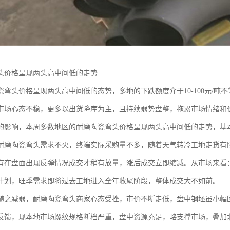
头价格呈现两头高中间低的走势
瓷弯头价格呈现两头高中间低的态势，多地的下跌额度介于10-100元/
市场心态不稳，更多以出货降库为主，且持续弱势盘整，拖累市场情绪和
的影响，本周多数地区的耐磨陶瓷弯头价格呈现两头高中间低的走势，基
耐磨陶瓷弯头需求不火，终端实际采购量不多，随着天气转冷工地走货有
有在盘面出现反弹情况成交才稍有放量，涨后成交立即缩减。从市场来看
计划，旺季需求即将过去工地进入全年收尾阶段，整体成交大不如前。
随之减弱，耐磨陶瓷弯头商家心态受挫，市价不断走低，盘中钢坯虽小幅
反馈，现本地市场螺纹规格断档严重，盘中资源充足，略支撑市场，叠加