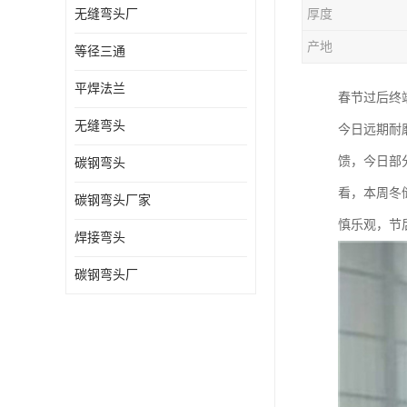
无缝弯头厂
厚度
热压弯头
产地
等径三通
镀锌弯头
平焊法兰
春节过后终端
无缝弯头
今日远期耐
馈，今日部
碳钢弯头
看，本周冬
碳钢弯头厂家
慎乐观，节
焊接弯头
碳钢弯头厂