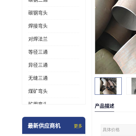
碳钢弯头
焊接弯头
对焊法兰
等径三通
异径三通
无缝三通
煤矿弯头
矿用弯头
产品描述
冲压弯头
最新供应商机
更多
具体价格
国标弯头