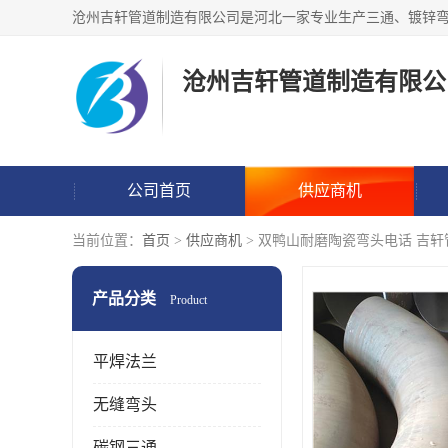
沧州吉轩管道制造有限公
公司首页
供应商机
当前位置：
首页
>
供应商机
> 双鸭山耐磨陶瓷弯头电话 吉
产品分类
Product
平焊法兰
无缝弯头
碳钢三通