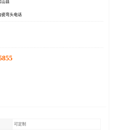
盐山县
陶瓷弯头电话
5855
可定制