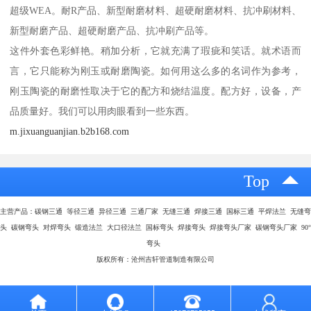
超级WEA。耐R产品、新型耐磨材料、超硬耐磨材料、抗冲刷材料、
新型耐磨产品、超硬耐磨产品、抗冲刷产品等。
这件外套色彩鲜艳。稍加分析，它就充满了瑕疵和笑话。就术语而
言，它只能称为刚玉或耐磨陶瓷。如何用这么多的名词作为参考，
刚玉陶瓷的耐磨性取决于它的配方和烧结温度。配方好，设备，产
品质量好。我们可以用肉眼看到一些东西。
m.jixuanguanjian.b2b168.com
Top
主营产品：碳钢三通 等径三通 异径三通 三通厂家 无缝三通 焊接三通 国标三通 平焊法兰 无缝弯
头 碳钢弯头 对焊弯头 锻造法兰 大口径法兰 国标弯头 焊接弯头 焊接弯头厂家 碳钢弯头厂家 90°
弯头
版权所有：沧州吉轩管道制造有限公司