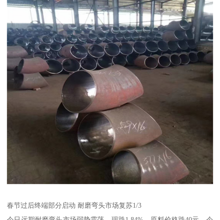
春节过后终端部分启动 耐磨弯头市场复苏1/3
今日远期耐磨弯头市场弱势震荡，现跌1.84%，原料价格跌40元，今