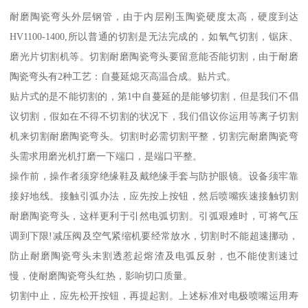
耐磨陶瓷弯头外层钢管，由于内层刚玉陶瓷硬度太高，硬度到达
HV1100-1400,所以普通的切割是无法完成的，如氧气切割，锯床、
磨光片切割机等。切割耐磨陶瓷弯头要留意能否能切割，由于耐磨
陶瓷弯头有2种工艺：自蔓延熄灭高温合成。贴片式。
贴片式的是不能切割的，第1中自蔓延的是能够切割，但是我们不倡
议切割，假如在不得不切割的状况下，我们倡议你运用等离子切割
机来切割耐磨陶瓷弯头。切割时必需切割平整，切割完耐磨陶瓷弯
头需求用磨光机打磨一下端口，是端口平整。
操作前，操作者须穿绝缘鞋及戴绝缘手套与防护眼镜。设备须牢靠
接好地线。接触引弧办法，应先按上按钮，然后喷嘴疾速接触切割
耐磨陶瓷弯头，这样更利于引然电弧切割。引弧艰难时，可将气压
调到下限!减压阀及空气紧缩机要经常放水，切割时不能超速挪动，
防止耐磨陶瓷弯头未割透惹起熔渣及电弧反射，也不能使割速过
慢，使耐磨陶瓷弯头红热，影响切口质量。
切割中止，应先松开按钮，再提起割。上述标准对电极喷嘴运用寿