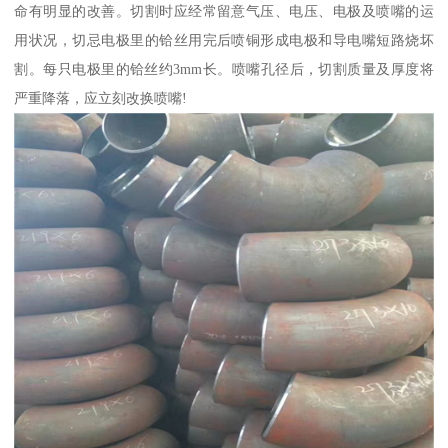
命有明显的改善。切割时应经常留意气压、电压、电极及喷嘴的运
用状况，切忌电极里的铪丝用完后喷铜形成电极和导电嘴短路烧坏
割。每只电极里的铪丝约3mm长。喷嘴孔径后，切割质量及厚度将
严重降落，应立刻改换喷嘴!