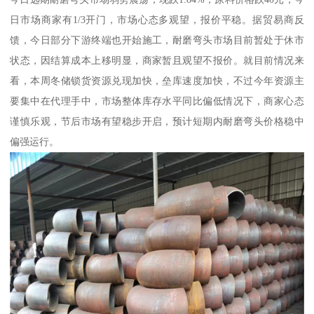
日市场商家有1/3开门，市场心态多观望，报价平稳。据贸易商反
馈，今日部分下游终端也开始施工，耐磨弯头市场目前暂处于休市
状态，因结算成本上移明显，商家暂且观望不报价。就目前情况来
看，本周冬储锁货资源兑现加快，垒库速度加快，不过今年资源主
要集中在代理手中，市场整体库存水平同比偏低情况下，商家心态
谨慎乐观，节后市场有望稳步开启，预计短期内耐磨弯头价格稳中
偏强运行。