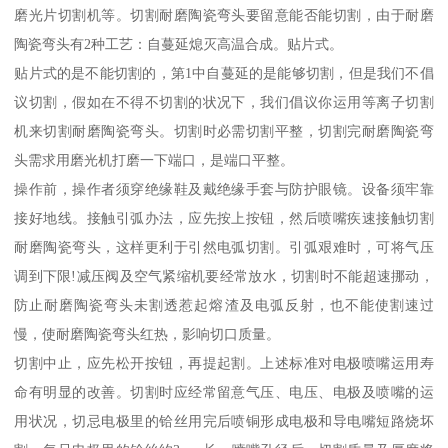
磨光片切割机等。切割耐磨陶瓷弯头要留意能否能切割，由于耐磨
陶瓷弯头有2种工艺：自蔓延熄灭高温合成。贴片式。
贴片式的是不能切割的，第1中自蔓延的是能够切割，但是我们不倡
议切割，假如在不得不切割的状况下，我们倡议你运用等离子切割
机来切割耐磨陶瓷弯头。切割时必需切割平整，切割完耐磨陶瓷弯
头需求用磨光机打磨一下端口，是端口平整。
操作前，操作者须穿绝缘鞋及戴绝缘手套与防护眼镜。设备须牢靠
接好地线。接触引弧办法，应先按上按钮，然后喷嘴疾速接触切割
耐磨陶瓷弯头，这样更利于引然电弧切割。引弧艰难时，可将气压
调到下限!减压阀及空气紧缩机要经常放水，切割时不能超速挪动，
防止耐磨陶瓷弯头未割透惹起熔渣及电弧反射，也不能使割速过
慢，使耐磨陶瓷弯头红热，影响切口质量。
切割中止，应先松开按钮，再提起割。上述标准对电极喷嘴运用寿
命有明显的改善。切割时应经常留意气压、电压、电极及喷嘴的运
用状况，切忌电极里的铪丝用完后喷铜形成电极和导电嘴短路烧坏