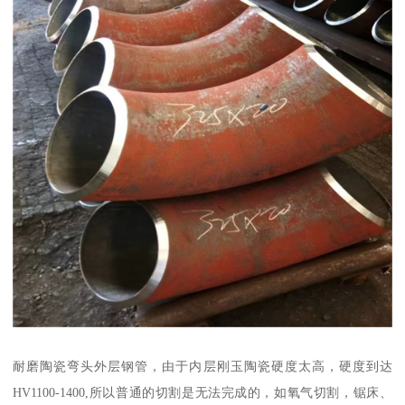
耐磨陶瓷弯头外层钢管，由于内层刚玉陶瓷硬度太高，硬度到达
HV1100-1400,所以普通的切割是无法完成的，如氧气切割，锯床、