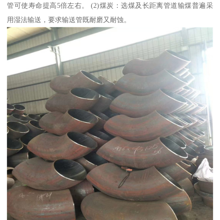
管可使寿命提高5倍左右。 (2)煤炭：选煤及长距离管道输煤普遍采
用湿法输送，要求输送管既耐磨又耐蚀。