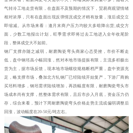
气转冷工地走货有限，在盘面不及预期的情况下，贸易商观望情绪
相对浓厚，只有在盘面出现反弹情况成交才稍有放量，涨后成交立
即缩减。从市场来看：逢月末商户压力均较大多暗降出货;成交方
面，少数工地报出计划，旺季需求即将过去工地进入全年收尾阶
段，整体成交大不如前。
钢厂支撑亦随之减弱，耐磨陶瓷弯头商家心态受挫，市价不断走
低，盘中钢坯虽小幅回涨，然对本地市场提振有限，主流多积极出
货为主，据市场反馈，现本地市场螺纹规格断档严重，盘中资源充
足，略支撑市场，叠加北方轧钢厂已经陆续开始复产，下游厂商购
买坯料增多，钢坯需求陆续增加，再跌幅度有限，耐磨陶瓷弯头市
场成本尚有支撑，然整体需求有限，且后市步入月底，资金压力仍
存，综合来看，预计下周耐磨陶瓷弯头价格走势主流或偏弱调整后
回涨，波动幅度在20-50元/吨左右。