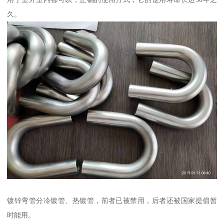
久。
镀锌弯管分冷镀管、热镀管，前者已被禁用，后者还被国家提倡暂
时能用。