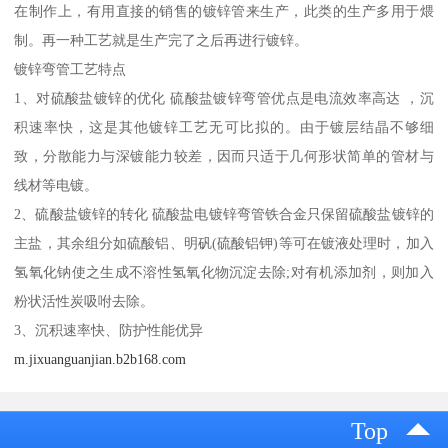
在制作上，有用直接的销售的镀锌管来生产，此类的生产多用于煨
制。再一种工艺就是生产完了之后再进行镀锌。
镀锌弯管工艺特点
1、对硫酸盐镀锌的优化 硫酸盐镀锌弯管优点是电流效率高达 ，沉
积速率快，这是其他镀锌工艺无可比拟的。由于镀层结晶不够细
致，分散能力与深镀能力较差，因而只适于几何形状简单的管材与
线材等电镀。
2、硫酸盐镀锌的转化 硫酸盐电镀锌弯管铁合金只保留硫酸盐镀锌的
主盐，其余组分如硫酸铝、明矾(硫酸铝钾)等可在镀液处理时，加入
氢氧化钠使之生成不溶性氢氧化物沉淀去除;对有机添加剂，则加入
粉状活性炭吸咐去除。
3、沉积速率快、防护性能优异
m.jixuanguanjian.b2b168.com
Top