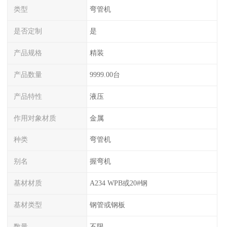
类型
弯管机
是否定制
是
产品规格
精装
产品数量
9999.00台
产品特性
液压
作用对象材质
金属
种类
弯管机
别名
握弯机
基材材质
A234 WPB或20#钢
基材类型
钢管或钢板
数量
不限