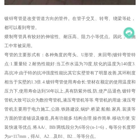
镀锌弯管是改变管道方向的管件。在管子交叉、转弯、绕梁等处，
都可以看到弯管。
煨制弯管具有较好的伸缩性、耐压高、阻力小等优点。因此，在施
工中常被采用。
弯管的主要形式有：各种角度的弯头、U形管、来回弯(镀锌弯管特
点:1.重量轻 2.耐热性能好:当工作水温为70度,软化的温度为140度3.
高抗冲:由于特的抗冲强度性能比其它实壁管有了明显改善,其环刚度
相当于实壁的1.3倍.4.镀锌弯管使用寿命长:管材在额定的使用温度和
压力下,使用寿命达到50年以上,具有防紫外线.防,使产品退色.镀锌弯
管机大致可以分为数控弯管机,液压弯管机等等.弯管机的用途:液压弯
管机主要用于电力施工,公路.铁路建设,锅炉.桥梁.船舶.家具.装潢等
方面的管道铺设及修造,具有功能多.结构合理.操作简单.移动方便.安
装快速等优点.将AA/、BB/两线段分为6等分(n-1=6)，每等分长度即
为a=117mm，得Al、A2…及B1、B2…等等分点。