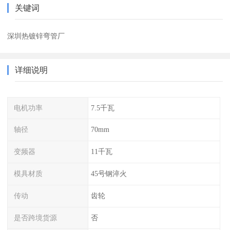
关键词
深圳热镀锌弯管厂
详细说明
电机功率
7.5千瓦
轴径
70mm
变频器
11千瓦
模具材质
45号钢淬火
传动
齿轮
是否跨境货源
否