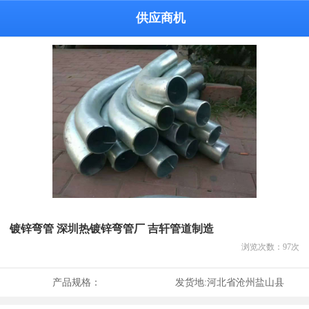
供应商机
镀锌弯管 深圳热镀锌弯管厂 吉轩管道制造
浏览次数：
97
次
产品规格：
发货地:
河北省沧州盐山县