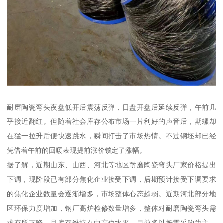
耐磨陶瓷弯头夜盘低开后震荡反弹，日盘开盘后延续反弹，午前几
乎接近翻红。但随着社会库存公布市场一片利好的声音后，期螺却
在猛一拉升后便快速跳水，瞬间打击了市场热情。不过钢坯却已经
凭借着午前的回暖表现提前涨价锁定了涨幅。
据了解，近期山东、山西、河北等地区耐磨陶瓷弯头厂家价格提出
下调，现阶段已有部分焦化企业接受下调，后期预计接受下调要求
的焦化企业数量会逐渐增多，市场整体心态趋弱。近期河北部分地
区环保力度增加，钢厂高炉检修数量增多，整体对耐磨陶瓷弯头需
求有所下降，且库存维持在中高位水平，目前多以按需采购为主，