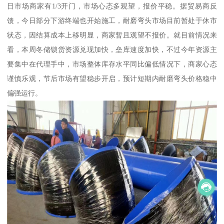
日市场商家有1/3开门，市场心态多观望，报价平稳。据贸易商反
馈，今日部分下游终端也开始施工，耐磨弯头市场目前暂处于休市
状态，因结算成本上移明显，商家暂且观望不报价。就目前情况来
看，本周冬储锁货资源兑现加快，垒库速度加快，不过今年资源主
要集中在代理手中，市场整体库存水平同比偏低情况下，商家心态
谨慎乐观，节后市场有望稳步开启，预计短期内耐磨弯头价格稳中
偏强运行。