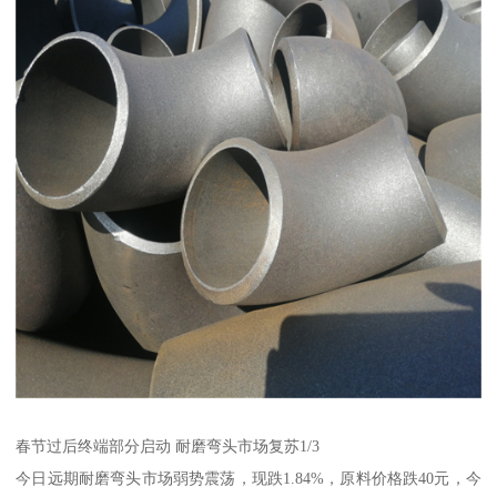
春节过后终端部分启动 耐磨弯头市场复苏1/3
今日远期耐磨弯头市场弱势震荡，现跌1.84%，原料价格跌40元，今