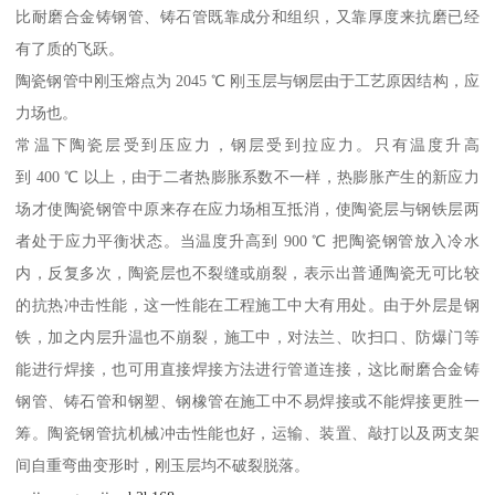
比耐磨合金铸钢管、铸石管既靠成分和组织，又靠厚度来抗磨已经
有了质的飞跃。
陶瓷钢管中刚玉熔点为 2045 ℃ 刚玉层与钢层由于工艺原因结构，应
力场也。
常温下陶瓷层受到压应力，钢层受到拉应力。只有温度升高
到 400 ℃ 以上，由于二者热膨胀系数不一样，热膨胀产生的新应力
场才使陶瓷钢管中原来存在应力场相互抵消，使陶瓷层与钢铁层两
者处于应力平衡状态。当温度升高到 900 ℃ 把陶瓷钢管放入冷水
内，反复多次，陶瓷层也不裂缝或崩裂，表示出普通陶瓷无可比较
的抗热冲击性能，这一性能在工程施工中大有用处。由于外层是钢
铁，加之内层升温也不崩裂，施工中，对法兰、吹扫口、防爆门等
能进行焊接，也可用直接焊接方法进行管道连接，这比耐磨合金铸
钢管、铸石管和钢塑、钢橡管在施工中不易焊接或不能焊接更胜一
筹。陶瓷钢管抗机械冲击性能也好，运输、装置、敲打以及两支架
间自重弯曲变形时，刚玉层均不破裂脱落。