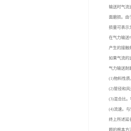
输送时气流
面磨损。由
损量可表示
在气力输送
产生的接触
如果气流的
气力输送耐
(1)物料
(2)管径
(3)混合
(4)流速
终上所述延
题的根本方