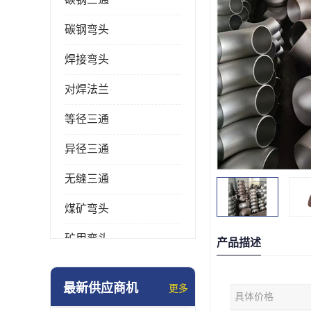
碳钢弯头
焊接弯头
对焊法兰
等径三通
异径三通
无缝三通
煤矿弯头
矿用弯头
产品描述
冲压弯头
最新供应商机
更多
具体价格
国标弯头