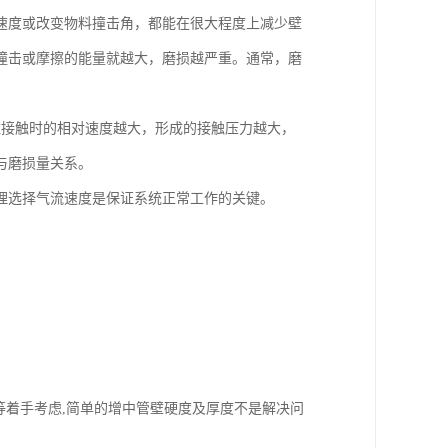
速度或改变物料撞击角，都能在很大程度上减少壁
撞击或摩擦的能量就越大，磨损越严重。通常，磨
壁接触时的相对速度越大，形成的接触压力越大，
与磨损量关系。
理选择气流速度是保证系统正常工作的关键。
等着手考虑,简单的增中管壁硬度及厚度不是解决问