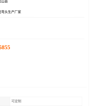
盐山县
瓷弯头生产厂家
5855
可定制