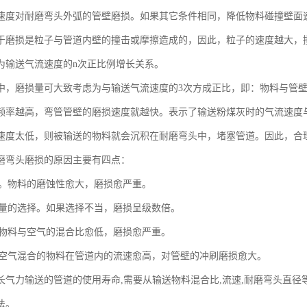
速度对耐磨弯头外弧的管壁磨损。如果其它条件相同，降低物料碰撞壁面
于磨损是粒子与管道内壁的撞击或摩擦造成的，因此，粒子的速度越大，
为输送气流速度的n次正比例增长关系。
中，磨损量可大致考虑为与输送气流速度的3次方成正比，即：物料与管
频率越高，弯管管壁的磨损速度就越快。表示了输送粉煤灰时的气流速度
速度太低，则被输送的物料就会沉积在耐磨弯头中，堵塞管道。因此，合
磨弯头磨损的原因主要有四点：
性质。物料的磨蚀性愈大，磨损愈严重。
和风量的选择。如果选择不当，磨损呈级数倍。
比。物料与空气的混合比愈低，磨损愈严重。
。与空气混合的物料在管道内的流速愈高，对管壁的冲刷磨损愈大。
长气力输送的管道的使用寿命,需要从输送物料混合比,流速,耐磨弯头直径
法。