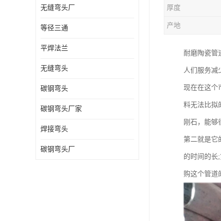
无缝弯头厂
厚度
热压弯头
产地
等径三通
镀锌弯头
平焊法兰
耐磨陶瓷管
无缝弯头
人们服务减
现在在这个
碳钢弯头
料无法比拟
碳钢弯头厂家
刚石，能够
焊接弯头
第二就是它
碳钢弯头厂
的时间的长
购这个管道