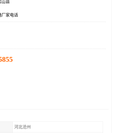
盐山县
通厂家电话
5855
河北沧州