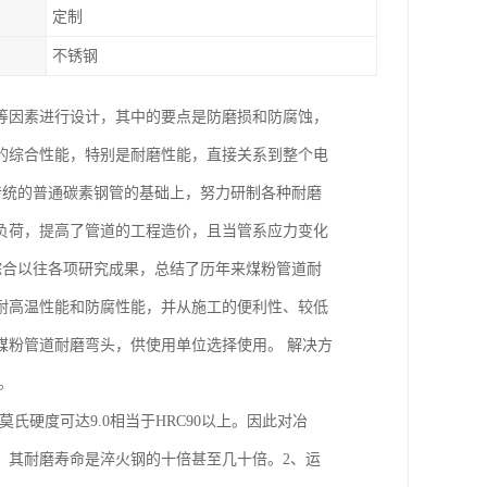
定制
不锈钢
等因素进行设计，其中的要点是防磨损和防腐蚀，
的综合性能，特别是耐磨性能，直接关系到整个电
传统的普通碳素钢管的基础上，努力研制各种耐磨
负荷，提高了管道的工程造价，且当管系应力变化
综合以往各项研究成果，总结了历年来煤粉管道耐
耐高温性能和防腐性能，并从施工的便利性、较低
煤粉管道耐磨弯头，供使用单位选择使用。 解决方
。
氏硬度可达9.0相当于HRC90以上。因此对冶
：其耐磨寿命是淬火钢的十倍甚至几十倍。2、运