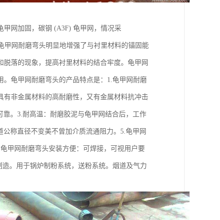
网加固，碳钢 (A3F) 龟甲网，情况采
料。龟甲网耐磨弯头明显地增强了与衬里材料的锚固能
和脱落的现象，提高衬里材料的结合牢度。龟甲网
。龟甲网耐磨弯头的产品特点是：1.龟甲网耐磨
具有非金属材料的高耐磨性，又有金属材料抗冲击
可靠。3.耐高温：耐磨胶泥与龟甲网结合后，工作
管道公称直径不变美不曾加介质流通阻力。5.龟甲网
6.龟甲网耐磨弯头安装方便：可焊接，可视用户要
制造。用于锅炉制粉系统，送粉系统。烟道及气力