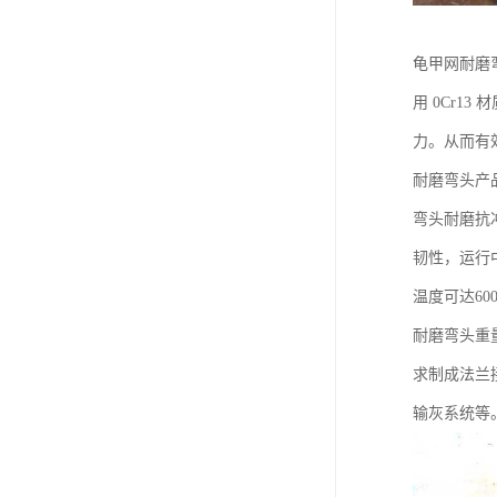
龟甲网耐磨弯
用 0Cr
力。从而有
耐磨弯头产
弯头耐磨抗
韧性，运行
温度可达60
耐磨弯头重
求制成法兰
输灰系统等