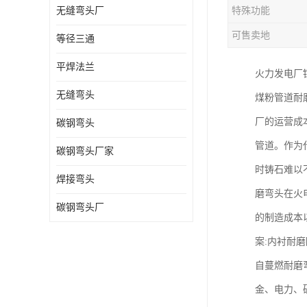
无缝弯头厂
特殊功能
热压弯头
可售卖地
等径三通
镀锌弯头
平焊法兰
火力发电厂
无缝弯头
煤粉管道耐
厂的运营成
碳钢弯头
管道。作为
碳钢弯头厂家
时铸石难以
焊接弯头
磨弯头在火
碳钢弯头厂
的制造成本
案:内衬耐
自蔓燃耐磨弯
金、电力、