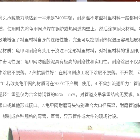
头承载能力能达到一平米是7400牛顿，耐高温不定型衬里材料一般都用龟甲
13 材质，使用时先将龟甲网点焊在锅炉或热风道内壁上，然后涂抹耐火材
效地增强了衬里材料自身的连结性能，完全可以控制耐热保温层容易起皮
品材质：龟甲网耐磨弯头用于浇注不定形衬里材料，对衬里材料的锚固作用
冲击韧性强：龟甲网防磨胶泥具有极高的耐磨性和实用性。耐磨涂层不仅
中涂层不脱落。2.热抗震性好：在剧冷剧热工况下涂层不脱落。不开裂, 
0℃,若改变龟甲网的材质可在700℃下产期 使用。4.不曾加流通阻力：
量轻：重量仅为合金铸钢管的65%—75%，对管道支吊承重结构无要求。
接口或其他形式接口。7.龟甲网耐磨弯头特别适合大口径高温，耐磨管道
。额制成各种规格的弯管，直管，异形管件或大件的现场衬设。