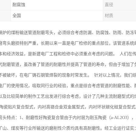
耐腐蚀
直径
全国
材质
锅炉的煤粉输送管道耐磨弯头，必须综合考虑防漏、防腐蚀、防雨、防冻
磨弯头磨损特别严重，长期以来一直是电厂检修的重点部位，该管道系统
本和经济效益，是新建电厂工程和检修中必须重点考虑的问题。 人们在
代耐磨管道，虽改善了管道的耐磨性并提高了管道的寿命，但由于增加了
不被破坏，在电厂铸石钢管焊裂的现象时常发生。 针对以上情况，我们
电厂的使用情况，吸取同行业的经验，重点是综合考虑管道的耐磨性能、
以及比较简单的制作工艺出发进行综合考虑，设计了几种主流耐磨型式的
磨陶瓷贴片复合型式，内衬高铬合金双金属型式，内衬环状碳化硅复合型式
头特点：1、耐磨性好陶瓷复合管由于内衬层为刚玉陶瓷（a-AL2O3），莫
矿山、煤炭等行业所输送的磨削性介质均具有高耐磨性。经工业运行证实