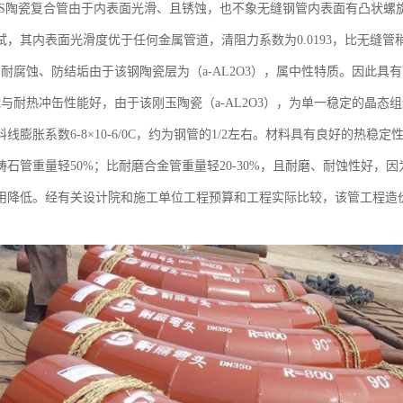
HS陶瓷复合管由于内表面光滑、且锈蚀，也不象无缝钢管内表面有凸状螺
试，其内表面光滑度优于任何金属管道，清阻力系数为0.0193，比无缝
、耐腐蚀、防结垢由于该钢陶瓷层为（a-AL2O3），属中性特质。因此
与耐热冲缶性能好，由于该刚玉陶瓷（a-AL2O3），为单一稳定的晶态组织
线膨胀系数6-8×10-6/0C，约为钢管的1/2左右。材料具有良好的热
铸石管重量轻50%；比耐磨合金管重量轻20-30%，且耐磨、耐蚀性好
用降低。经有关设计院和施工单位工程预算和工程实际比较，该管工程造