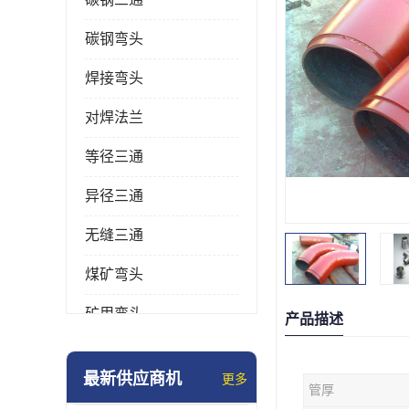
碳钢弯头
焊接弯头
对焊法兰
等径三通
异径三通
无缝三通
煤矿弯头
矿用弯头
产品描述
冲压弯头
最新供应商机
更多
管厚
国标弯头