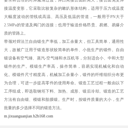
要求和合理的对焊减薄过渡，焊口离接合面距离大，接合面免受焊
接温度变形，它采取比较复杂的嗽叭形体结构，适用于压力或温度
大幅度波动的管线或高温、高压及低温的管道，一般用于PN大于
2.5MPa的管道及阀门的连接；也用于输送价格昂贵、易燃、易爆介
质的管路上。
带颈对焊法兰自由锻生产率低，加工余量大，但工具简单，通用性
大，故被广泛用于锻造形状较简单的单件、小批生产的锻件。自由
锻设备有空气锤、蒸汽-空气锤和水压机等，分别适合小、中和大型
锻件的生产。模锻生产率高，操作简单，容易实现机械化和自动
化。模锻件尺寸精度高，机械加工余量小，锻件的纤维组织分布更
为合理，可进一步提高零件的使用寿命。锻造工艺过程一般由以下
工序组成，即选取钢坯下料、加热、成形、锻后冷却。锻造的工艺
方法有自由锻、模锻和胎膜锻。生产时，按锻件质量的大小，生产
批量的多少选择不同的锻造方法。
m.jixuanguanjian.b2b168.com