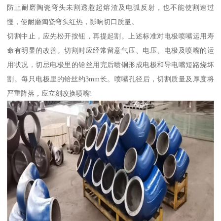
防止耐磨陶瓷弯头未割透惹起熔渣及电弧反射，也不能使割速过
慢，使耐磨陶瓷弯头红热，影响切口质量。
切割中止，应先松开按钮，再提起割。上述标准对电极喷嘴运用寿
命有明显的改善。切割时应经常留意气压、电压、电极及喷嘴的运
用状况，切忌电极里的铪丝用完后喷铜形成电极和导电嘴短路烧坏
割。每只电极里的铪丝约3mm长。喷嘴孔径后，切割质量及厚度将
严重降落，应立刻改换喷嘴!