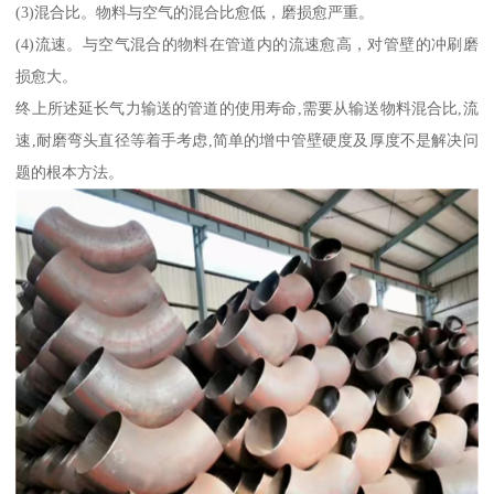
(3)混合比。物料与空气的混合比愈低，磨损愈严重。
(4)流速。与空气混合的物料在管道内的流速愈高，对管壁的冲刷磨
损愈大。
终上所述延长气力输送的管道的使用寿命,需要从输送物料混合比,流
速,耐磨弯头直径等着手考虑,简单的增中管壁硬度及厚度不是解决问
题的根本方法。