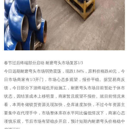
春节过后终端部分启动 耐磨弯头市场复苏1/3
今日远期耐磨弯头市场弱势震荡，现跌1.84%，原料价格跌40元，今
日市场商家有1/3开门，市场心态多观望，报价平稳。据贸易商反
馈，今日部分下游终端也开始施工，耐磨弯头市场目前暂处于休市
状态，因结算成本上移明显，商家暂且观望不报价。就目前情况来
看，本周冬储锁货资源兑现加快，垒库速度加快，不过今年资源主
要集中在代理手中，市场整体库存水平同比偏低情况下，商家心态
谨慎乐观，节后市场有望稳步开启，预计短期内耐磨弯头价格稳中