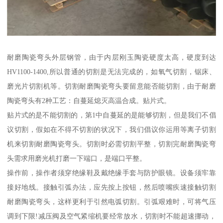
耐磨陶瓷弯头外层钢管，由于内层刚玉陶瓷硬度太高，硬度到达
HV1100-1400,所以普通的切割是无法完成的，如氧气切割，锯床、
磨光片切割机等。切割耐磨陶瓷弯头要留意能否能切割，由于耐磨
陶瓷弯头有2种工艺：自蔓延熄灭高温合成。贴片式。
贴片式的是不能切割的，第1中自蔓延的是能够切割，但是我们不倡
议切割，假如在不得不切割的状况下，我们倡议你运用等离子切割
机来切割耐磨陶瓷弯头。切割时必需切割平整，切割完耐磨陶瓷弯
头需求用磨光机打磨一下端口，是端口平整。
操作前，操作者须穿绝缘鞋及戴绝缘手套与防护眼镜。设备须牢靠
接好地线。接触引弧办法，应先按上按钮，然后喷嘴疾速接触切割
耐磨陶瓷弯头，这样更利于引然电弧切割。引弧艰难时，可将气压
调到下限!减压阀及空气紧缩机要经常放水，切割时不能超速挪动，