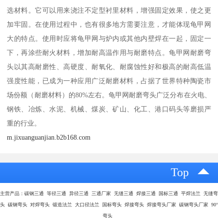
选材料。它可以用来浇注不定型衬里材料，增强固定效果，使之更
加牢固。在使用过程中，也有很多地方需要注意，才能体现龟甲网
大的特点。使用时应将龟甲网与炉内或其他内壁焊在一起，固定一
下，再涂些耐火材料，增加耐高温作用与耐磨特点。龟甲网耐磨弯
头以其高耐磨性、高硬度、耐氧化、耐腐蚀性好和极高的耐高低温
强度性能，已成为一种应用广泛耐磨材料，占据了世界特种陶瓷市
场份额（耐磨材料）的80%左右。龟甲网耐磨弯头广泛分布在火电、
钢铁、冶炼、水泥、机械、煤炭、矿山、化工、港口码头等磨损严
重的行业。
m.jixuanguanjian.b2b168.com
Top
主营产品：碳钢三通 等径三通 异径三通 三通厂家 无缝三通 焊接三通 国标三通 平焊法兰 无缝弯
头 碳钢弯头 对焊弯头 锻造法兰 大口径法兰 国标弯头 焊接弯头 焊接弯头厂家 碳钢弯头厂家 90°
弯头