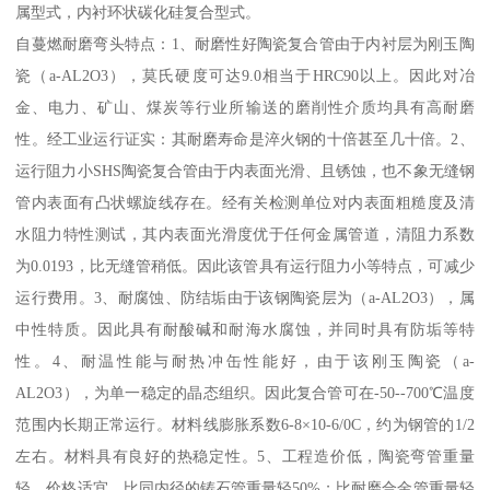
属型式，内衬环状碳化硅复合型式。
自蔓燃耐磨弯头特点：1、耐磨性好陶瓷复合管由于内衬层为刚玉陶
瓷（a-AL2O3），莫氏硬度可达9.0相当于HRC90以上。因此对冶
金、电力、矿山、煤炭等行业所输送的磨削性介质均具有高耐磨
性。经工业运行证实：其耐磨寿命是淬火钢的十倍甚至几十倍。2、
运行阻力小SHS陶瓷复合管由于内表面光滑、且锈蚀，也不象无缝钢
管内表面有凸状螺旋线存在。经有关检测单位对内表面粗糙度及清
水阻力特性测试，其内表面光滑度优于任何金属管道，清阻力系数
为0.0193，比无缝管稍低。因此该管具有运行阻力小等特点，可减少
运行费用。3、耐腐蚀、防结垢由于该钢陶瓷层为（a-AL2O3），属
中性特质。因此具有耐酸碱和耐海水腐蚀，并同时具有防垢等特
性。4、耐温性能与耐热冲缶性能好，由于该刚玉陶瓷（a-
AL2O3），为单一稳定的晶态组织。因此复合管可在-50--700℃温度
范围内长期正常运行。材料线膨胀系数6-8×10-6/0C，约为钢管的1/2
左右。材料具有良好的热稳定性。5、工程造价低，陶瓷弯管重量
轻，价格适宜。比同内径的铸石管重量轻50%；比耐磨合金管重量轻