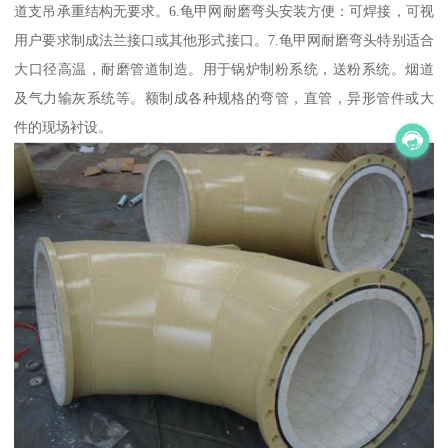
道支吊承重结构无要求。6.龟甲网耐磨弯头安装方便：可焊接，可视
用户要求制成法兰接口或其他形式接口。7.龟甲网耐磨弯头特别适合
大口径高温，耐磨管道制造。用于锅炉制粉系统，送粉系统。烟道
及气力输灰系统等。额制成各种规格的弯管，直管，异形管件或大
件的现场衬设。