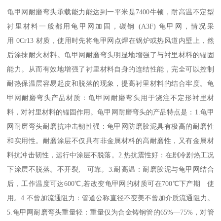
龟甲网耐磨弯头承载能力能达到一平米是7400牛顿，耐高温不定型
衬里材料一般都用龟甲网加固，碳钢 (A3F) 龟甲网，情况采
用 0Cr13 材质，使用时先将龟甲网点焊在锅炉或热风道内壁上，然
后涂抹耐火材料。龟甲网耐磨弯头明显地增强了与衬里材料的锚固
能力。从而有效地增强了衬里材料自身的连结性能，完全可以控制
耐热保温层容易起皮和脱落的现象，提高衬里材料的结合牢度。龟
甲网耐磨弯头产品材质：龟甲网耐磨弯头用于浇注不定形衬里材
料，对衬里材料的锚固作用。龟甲网耐磨弯头的产品特点是：1.龟甲
网耐磨弯头耐磨抗冲击韧性强：龟甲网防磨胶泥具有极高的耐磨性
和实用性。耐磨涂层不仅具有非金属材料的高耐磨性，又有金属材
料抗冲击韧性，运行中涂层不脱落。2.热抗震性好：在剧冷剧热工况
下涂层不脱落。不开裂, 可靠。3.耐高温：耐磨胶泥与龟甲网结合
后，工作温度可达600℃,若改变龟甲网的材质可在700℃下产期 使
用。4.不曾加流通阻力：管道公称直径不变美不曾加介质流通阻力。
5.龟甲网耐磨弯头重量轻：重量仅为合金铸钢管的65%—75%，对管