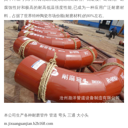
腐蚀性好和极高的耐高低温强度性能,已成为一种应用广泛耐磨材
料，占据了世界特种陶瓷市场份额(耐磨材料)的80%左右。
本公司生产各种耐磨管件 管道 弯头 三通 大小头
m.jixuanguanjian.b2b168.com