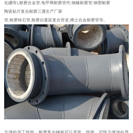
化硼等);耐磨合金管;龟甲网耐磨管件;钢橡耐磨管;钢塑耐磨
陶瓷贴片复合耐磨三通生产厂家
管;耐磨铸石管;耐磨自蔓延复合管道;稀土合金耐磨管等。
方便的加工性能；耐磨复合钢板可以变形、焊接，可恨方便地向普