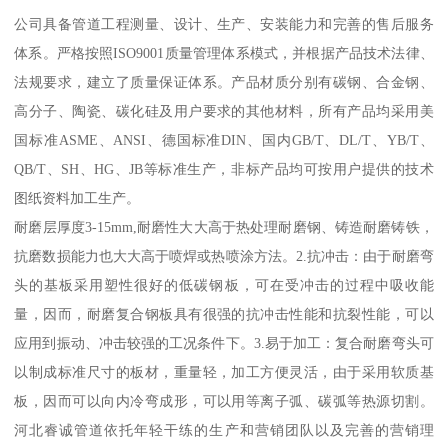
公司具备管道工程测量、设计、生产、安装能力和完善的售后服务
体系。严格按照ISO9001质量管理体系模式，并根据产品技术法律、
法规要求，建立了质量保证体系。产品材质分别有碳钢、合金钢、
高分子、陶瓷、碳化硅及用户要求的其他材料，所有产品均采用美
国标准ASME、ANSI、德国标准DIN、国内GB/T、DL/T、YB/T、
QB/T、SH、HG、JB等标准生产，非标产品均可按用户提供的技术
图纸资料加工生产。
耐磨层厚度3-15mm,耐磨性大大高于热处理耐磨钢、铸造耐磨铸铁，
抗磨数损能力也大大高于喷焊或热喷涂方法。2.抗冲击：由于耐磨弯
头的基板采用塑性很好的低碳钢板，可在受冲击的过程中吸收能
量，因而，耐磨复合钢板具有很强的抗冲击性能和抗裂性能，可以
应用到振动、冲击较强的工况条件下。3.易于加工：复合耐磨弯头可
以制成标准尺寸的板材，重量轻，加工方便灵活，由于采用软质基
板，因而可以向内冷弯成形，可以用等离子弧、碳弧等热源切割。
河北睿诚管道依托年轻干练的生产和营销团队以及完善的营销理