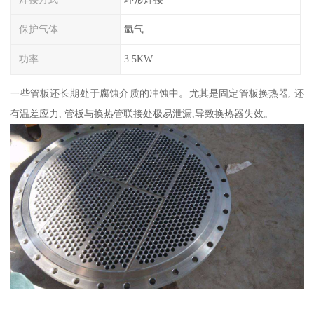
保护气体
氩气
功率
3.5KW
一些管板还长期处于腐蚀介质的冲蚀中。尤其是固定管板换热器, 还
有温差应力, 管板与换热管联接处极易泄漏,导致换热器失效。