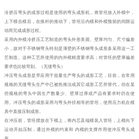
冷挤压弯头的成形过程是使用的弯头成形机，将管坯放入外模中，
上下模合模后，在推杆的推动下，管坯沿内模和外模预留的间隙运
动而完成成形过程。
采用内外模冷挤压工艺制造的弯头外形美观、壁厚均匀、尺寸偏差
小，故对于不锈钢弯头特别是薄壁的不锈钢弯头成形多采用这一工
艺制造。这种工艺所使用的内外模精度要求高；对管坯的壁厚偏差
要求也比较苛刻。（无缝弯头）
冲压弯头成形是早应用于批量生产弯头的成形工艺，目前，在常用
规格的无缝弯头生产中已被热推法或其它成形工艺所替代，但在某
些规格的弯头中因生产数量少、壁厚过厚或产品有要求时仍在使
用。冲压弯头的成形采用与弯头外径相等的管坯，使用压力机在模
具中直接压制成形。
在冲压前，管坯摆放在下模上，将内芯及端模装入管坯，上模向下
运动开始压制，通过外模的约束和 内模的支撑作用使冲压弯头成
形。