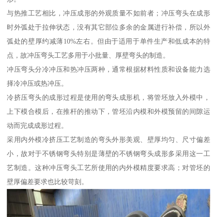
与热推工艺相比，冲压成形的外观质量不如前者；冲压弯头在成形
时外弧处于拉伸状态，没有其它部位多余的金属进行补偿，所以外
弧处的壁厚约减薄10%左右。但由于适用于单件生产和低成本的特
点，故冲压弯头工艺多用于小批量、厚壁弯头的制造。
冲压弯头分冷冲压和热冲压两种，通常根据材料性质和设备能力选
择冷冲压或热冲压。
冷挤压弯头的成形过程是使用的弯头成形机，将管坯放入外模中，
上下模合模后，在推杆的推动下，管坯沿内模和外模预留的间隙运
动而完成成形过程。
采用内外模冷挤压工艺制造的弯头外形美观、壁厚均匀、尺寸偏差
小，故对于不锈钢弯头特别是薄壁的不锈钢弯头成形多采用这一工
艺制造。这种冲压弯头工艺所使用的内外模精度要求高；对管坯的
壁厚偏差要求也比较苛刻。