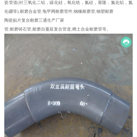
瓷管道(衬三氧化二铝，碳化硅，氧化锆，氮硅，塞隆，氮化铝，氮
化硼等);耐磨合金管;龟甲网耐磨管件;钢橡耐磨管;钢塑耐磨
陶瓷贴片复合耐磨三通生产厂家
管;耐磨铸石管;耐磨自蔓延复合管道;稀土合金耐磨管等。