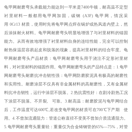
龟甲网耐磨弯头承载能力能达到一平米是7400牛顿，耐高温不定型
衬里材料一般都用龟甲网加固，碳钢 (A3F) 龟甲网，情况采
用 0Cr13 材质，使用时先将龟甲网点焊在锅炉或热风道内壁上，然
后涂抹耐火材料。龟甲网耐磨弯头明显地增强了与衬里材料的锚固
能力。从而有效地增强了衬里材料自身的连结性能，完全可以控制
耐热保温层容易起皮和脱落的现象，提高衬里材料的结合牢度。龟
甲网耐磨弯头产品材质：龟甲网耐磨弯头用于浇注不定形衬里材
料，对衬里材料的锚固作用。龟甲网耐磨弯头的产品特点是：1.龟甲
网耐磨弯头耐磨抗冲击韧性强：龟甲网防磨胶泥具有极高的耐磨性
和实用性。耐磨涂层不仅具有非金属材料的高耐磨性，又有金属材
料抗冲击韧性，运行中涂层不脱落。2.热抗震性好：在剧冷剧热工况
下涂层不脱落。不开裂, 可靠。3.耐高温：耐磨胶泥与龟甲网结合
后，工作温度可达600℃,若改变龟甲网的材质可在700℃下产期 使
用。4.不曾加流通阻力：管道公称直径不变美不曾加介质流通阻力。
5.龟甲网耐磨弯头重量轻：重量仅为合金铸钢管的65%—75%，对管