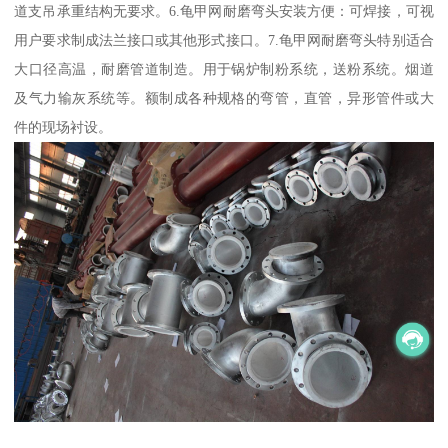
道支吊承重结构无要求。6.龟甲网耐磨弯头安装方便：可焊接，可视
用户要求制成法兰接口或其他形式接口。7.龟甲网耐磨弯头特别适合
大口径高温，耐磨管道制造。用于锅炉制粉系统，送粉系统。烟道
及气力输灰系统等。额制成各种规格的弯管，直管，异形管件或大
件的现场衬设。