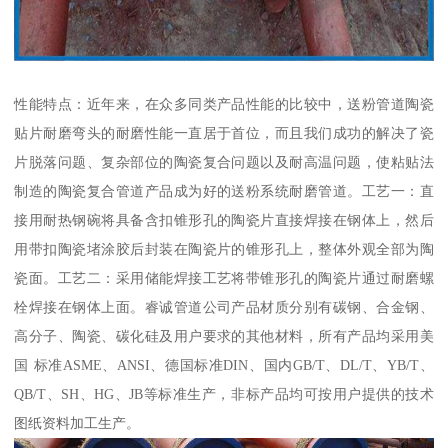
性能特点：近年来，在众多同类产品性能的比较中，送粉管道陶瓷
贴片耐磨弯头的耐磨性能一直居于首位，而且我们成功的解决了瓷
片脱落问题、复杂部位的陶瓷复合问题以及耐高温问题，使粘贴法
制造的陶瓷复合管道产品成为好的送粉系统耐磨管道。工艺一：直
接用耐热钢碗将具备含扣锥形孔的陶瓷片直接焊接在钢体上，然后
用带扣陶瓷堵涂胶后封装在陶瓷片的锥形孔上，整体外观全部为陶
瓷面。工艺二：采用储能焊接工艺将带锥形孔的陶瓷片通过耐磨螺
栓焊接在钢体上面。睿诚管道公司产品材质分别有碳钢、合金钢、
高分子、陶瓷、碳化硅及用户要求的其他材料，所有产品均采用美
国 标准ASME、ANSI、德国标准DIN、国内GB/T、DL/T、YB/T、
QB/T、SH、HG、JB等标准生产，非标产品均可按用户提供的技术
图纸资料加工生产。