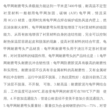
龟甲网耐磨弯头承载能力能达到一平米是7400牛顿，耐高温不定型
衬里材料一般都用龟甲网加固，碳钢 (A3F) 龟甲网，情况采
用 0Cr13 材质，使用时先将龟甲网点焊在锅炉或热风道内壁上，然
后涂抹耐火材料。龟甲网耐磨弯头明显地增强了与衬里材料的锚固
能力。从而有效地增强了衬里材料自身的连结性能，完全可以控制
耐热保温层容易起皮和脱落的现象，提高衬里材料的结合牢度。龟
甲网耐磨弯头产品材质：龟甲网耐磨弯头用于浇注不定形衬里材
料，对衬里材料的锚固作用。龟甲网耐磨弯头的产品特点是：1.龟甲
网耐磨弯头耐磨抗冲击韧性强：龟甲网防磨胶泥具有极高的耐磨性
和实用性。耐磨涂层不仅具有非金属材料的高耐磨性，又有金属材
料抗冲击韧性，运行中涂层不脱落。2.热抗震性好：在剧冷剧热工况
下涂层不脱落。不开裂, 可靠。3.耐高温：耐磨胶泥与龟甲网结合
后，工作温度可达600℃,若改变龟甲网的材质可在700℃下产期 使
用。4.不曾加流通阻力：管道公称直径不变美不曾加介质流通阻力。
5.龟甲网耐磨弯头重量轻：重量仅为合金铸钢管的65%—75%，对管