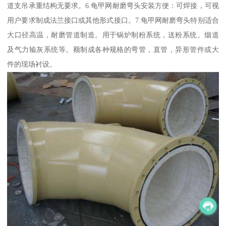
道支吊承重结构无要求。6.龟甲网耐磨弯头安装方便：可焊接，可视
用户要求制成法兰接口或其他形式接口。7.龟甲网耐磨弯头特别适合
大口径高温，耐磨管道制造。用于锅炉制粉系统，送粉系统。烟道
及气力输灰系统等。额制成各种规格的弯管，直管，异形管件或大
件的现场衬设。