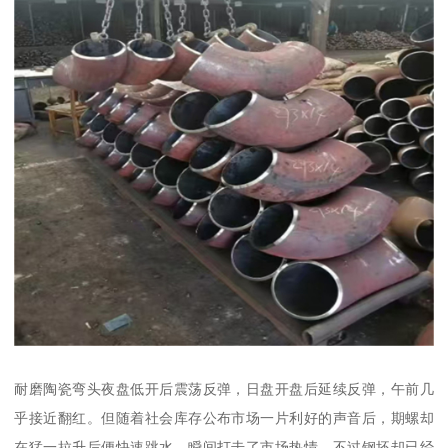
耐磨陶瓷弯头夜盘低开后震荡反弹，日盘开盘后延续反弹，午前几
乎接近翻红。但随着社会库存公布市场一片利好的声音后，期螺却
在猛一拉升后便快速跳水，瞬间打击了市场热情。不过钢坯却已经