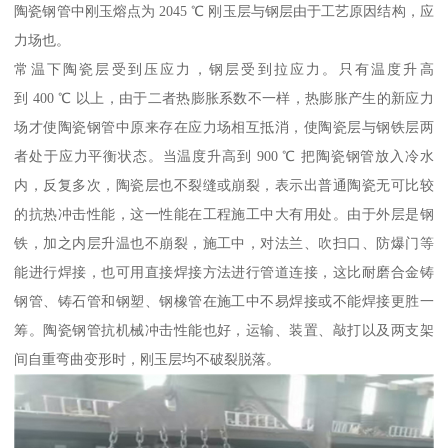
陶瓷钢管中刚玉熔点为 2045 ℃ 刚玉层与钢层由于工艺原因结构，应
力场也。
常温下陶瓷层受到压应力，钢层受到拉应力。只有温度升高
到 400 ℃ 以上，由于二者热膨胀系数不一样，热膨胀产生的新应力
场才使陶瓷钢管中原来存在应力场相互抵消，使陶瓷层与钢铁层两
者处于应力平衡状态。当温度升高到 900 ℃ 把陶瓷钢管放入冷水
内，反复多次，陶瓷层也不裂缝或崩裂，表示出普通陶瓷无可比较
的抗热冲击性能，这一性能在工程施工中大有用处。由于外层是钢
铁，加之内层升温也不崩裂，施工中，对法兰、吹扫口、防爆门等
能进行焊接，也可用直接焊接方法进行管道连接，这比耐磨合金铸
钢管、铸石管和钢塑、钢橡管在施工中不易焊接或不能焊接更胜一
筹。陶瓷钢管抗机械冲击性能也好，运输、装置、敲打以及两支架
间自重弯曲变形时，刚玉层均不破裂脱落。