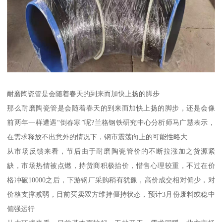
耐磨陶瓷管是会随着春天的到来而加快上扬的脚步
那么耐磨陶瓷管是会随着春天的到来而加快上扬的脚步，还是会像
前两年一样遭遇“倒春寒”呢?兰格钢铁研究中心分析师马广慧表示，
在需求释放不出意外的情况下，钢市震荡向上的可能性略大
从市场反馈来看，节后由于耐磨陶瓷管价的不断拉涨加之货源紧
缺，市场热情被点燃，持货商积极抬价，惜售心理较重，不过在价
格冲破10000之后，下游钢厂采购稍有犹豫，高价成交相对偏少，对
价格支撑减弱，目前买卖双方维持僵持状态，预计3月份废料或稳中
偏强运行