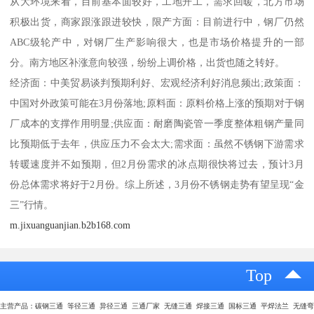
从大环境来看，目前基本面较好，工地开工，需求回暖，北方市场
积极出货，商家跟涨跟进较快，限产方面：目前进行中，钢厂仍然
ABC级轮产中，对钢厂生产影响很大，也是市场价格提升的一部
分。南方地区补涨意向较强，纷纷上调价格，出货也随之转好。
经济面：中美贸易谈判预期利好、宏观经济利好消息频出;政策面：
中国对外政策可能在3月份落地;原料面：原料价格上涨的预期对于钢
厂成本的支撑作用明显;供应面：耐磨陶瓷管一季度整体粗钢产量同
比预期低于去年，供应压力不会太大;需求面：虽然不锈钢下游需求
转暖速度并不如预期，但2月份需求的冰点期很快将过去，预计3月
份总体需求将好于2月份。综上所述，3月份不锈钢走势有望呈现“金
三”行情。
m.jixuanguanjian.b2b168.com
Top
主营产品：碳钢三通 等径三通 异径三通 三通厂家 无缝三通 焊接三通 国标三通 平焊法兰 无缝弯