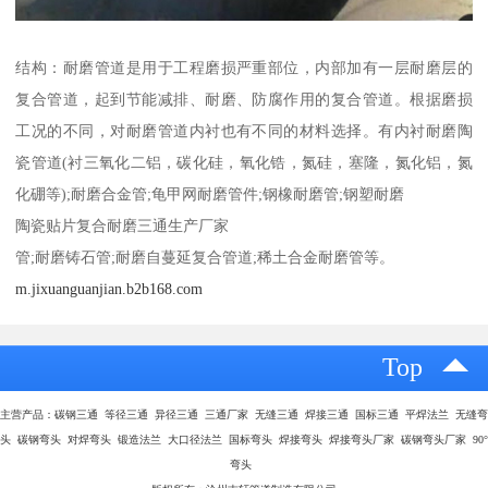
结构：耐磨管道是用于工程磨损严重部位，内部加有一层耐磨层的
复合管道，起到节能减排、耐磨、防腐作用的复合管道。根据磨损
工况的不同，对耐磨管道内衬也有不同的材料选择。有内衬耐磨陶
瓷管道(衬三氧化二铝，碳化硅，氧化锆，氮硅，塞隆，氮化铝，氮
化硼等);耐磨合金管;龟甲网耐磨管件;钢橡耐磨管;钢塑耐磨
陶瓷贴片复合耐磨三通生产厂家
管;耐磨铸石管;耐磨自蔓延复合管道;稀土合金耐磨管等。
m.jixuanguanjian.b2b168.com
Top
主营产品：碳钢三通 等径三通 异径三通 三通厂家 无缝三通 焊接三通 国标三通 平焊法兰 无缝弯
头 碳钢弯头 对焊弯头 锻造法兰 大口径法兰 国标弯头 焊接弯头 焊接弯头厂家 碳钢弯头厂家 90°
弯头