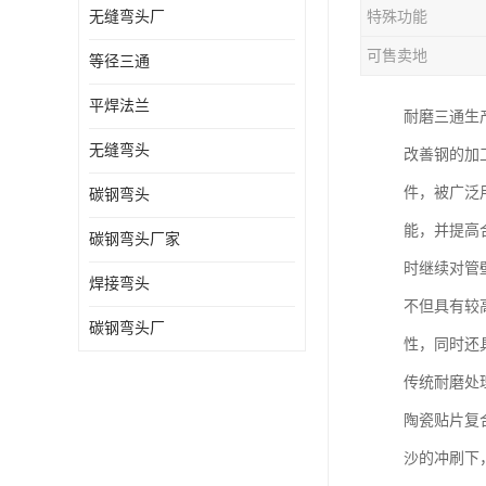
无缝弯头厂
特殊功能
热压弯头
可售卖地
等径三通
镀锌弯头
平焊法兰
耐磨三通生
无缝弯头
改善钢的加
件，被广泛
碳钢弯头
能，并提高
碳钢弯头厂家
时继续对管
焊接弯头
不但具有较
碳钢弯头厂
性，同时还
传统耐磨处
陶瓷贴片复
沙的冲刷下