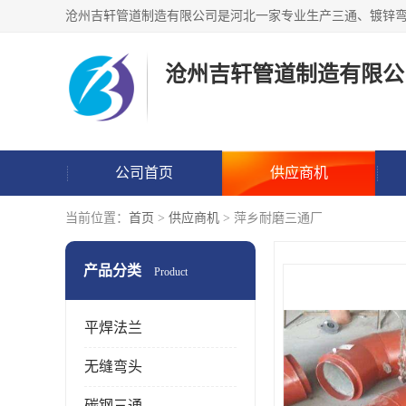
沧州吉轩管道制造有限公
公司首页
供应商机
当前位置：
首页
>
供应商机
> 萍乡耐磨三通厂
产品分类
Product
平焊法兰
无缝弯头
碳钢三通