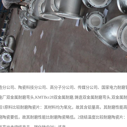
造分公司、陶瓷科技分公司、高分子分公司、传媒分公司、国家电力耐磨
厂双金属耐磨弯头,KMTBcr28双金属耐磨,铸造双金属耐磨弯头,双金属耐磨弯
较1原料比较耐磨陶瓷片：其材料均为氧化，故其含铝量高，其耐磨性能
磨陶瓷要低，故其耐磨性能比耐磨陶瓷略低。2烧结温度比较耐磨陶瓷片：该