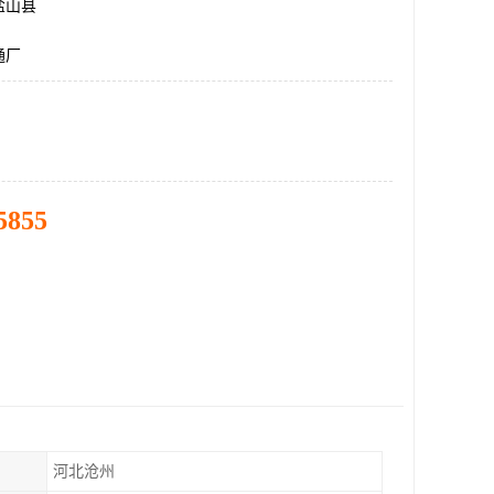
盐山县
通厂
5855
河北沧州