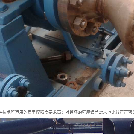
种技术所运用的表里模精度要求高；对管坯的壁厚误差需求也比较严苛弯