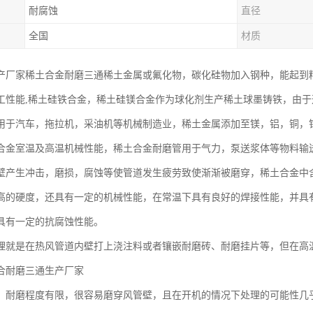
耐腐蚀
直径
全国
材质
产厂家稀土合金耐磨三通稀土金属或氟化物，碳化硅物加入钢种，能起到
工性能,稀土硅铁合金，稀土硅镁合金作为球化剂生产稀土球墨铸铁，由
用于汽车，拖拉机，采油机等机械制造业，稀土金属添加至镁，铝，铜，
合金室温及高温机械性能，稀土合金耐磨管用于气力，泵送浆体等物料输
壁产生冲击，磨损，腐蚀等使管道发生疲劳致使渐渐被磨穿，稀土合金中含有
高的硬度，还具有一定的机械性能，在常温下具有良好的焊接性能，并具
具有一定的抗腐蚀性能。
理就是在热风管道内壁打上浇注料或者镶嵌耐磨砖、耐磨挂片等，但在高
合耐磨三通生产厂家
，耐磨程度有限，很容易磨穿风管壁，且在开机的情况下处理的可能性几