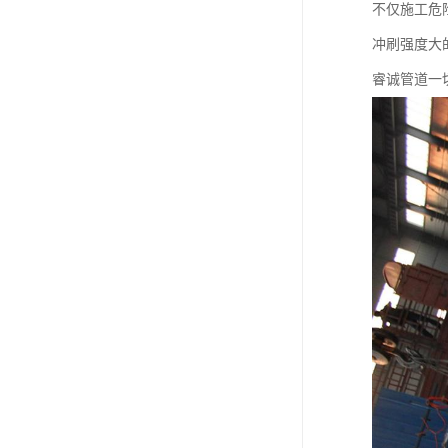
不仅施工危
冲刷强度大
睿诚管道一