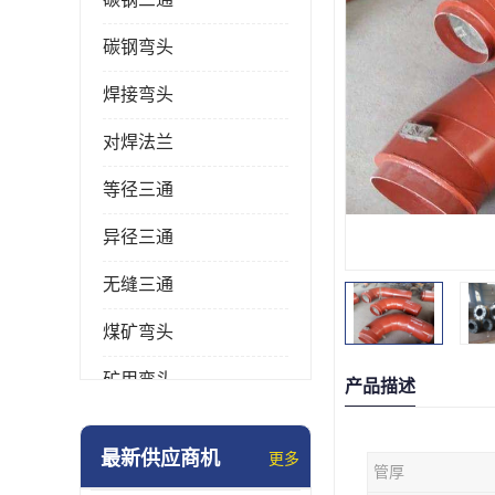
碳钢弯头
焊接弯头
对焊法兰
等径三通
异径三通
无缝三通
煤矿弯头
矿用弯头
产品描述
冲压弯头
最新供应商机
更多
管厚
国标弯头