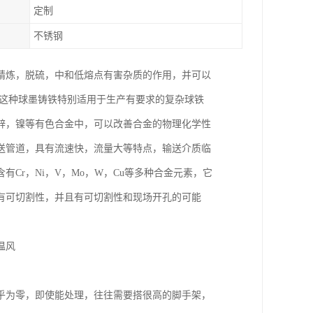
定制
不锈钢
精炼，脱硫，中和低熔点有害杂质的作用，并可以
于这种球墨铸铁特别适用于生产有要求的复杂球铁
锌，镍等有色合金中，可以改善合金的物理化学性
送管道，具有流速快，流量大等特点，输送介质临
Cr，Ni，V，Mo，W，Cu等多种合金元素，它
有可切割性，并且有可切割性和现场开孔的可能
温风
乎为零，即使能处理，往往需要搭很高的脚手架，