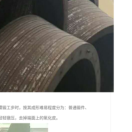
模锻工步时，按其成形难易程度分为：普通锻件、
轻轻镦压，去掉端面上的氧化皮。