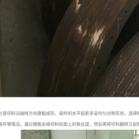
兰是坯料沿轴线方向镦粗成形，锻件的水平投影多呈均匀对称形状。选择
锻件等情况。通过镦粗去掉坯料柱面上的氧化皮，然后再将坯料翻转立起