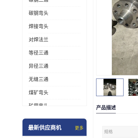
碳钢弯头
焊接弯头
对焊法兰
等径三通
异径三通
无缝三通
煤矿弯头
矿用弯头
产品描述
冲压弯头
最新供应商机
更多
规格
国标弯头