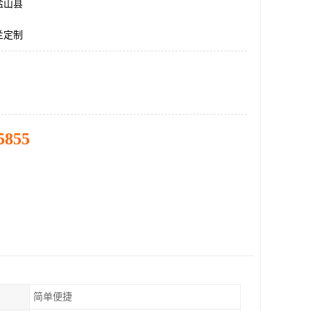
盐山县
兰定制
5855
简单便捷