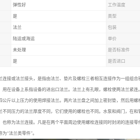
弹性好
工作温度
是
类型
法兰
包装
陆运或海运
单价
未处理
是否标准件
是
是否进口
兰连接或法兰接头，是指由法兰、垫片及螺栓三者相互连接作为一组组合
，用在设备上系指设备的进出口法兰。法兰上有孔眼，螺栓使两法兰紧连
四公斤以上压力的使用焊接法兰。两片法兰盘之间加上密封垫，然后用螺
兰不同压力的法兰厚度不同，它们使用的螺栓也不同。水泵和阀门，在和
，也称为法兰连接。凡是在两个平面周边使用螺栓连接同时封闭的连接零件
称为“法兰类零件”。