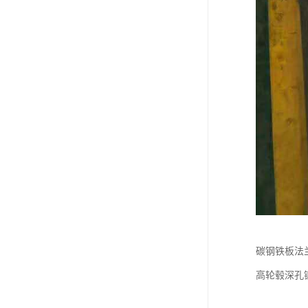
碳钢铁板法
高轮毂深孔