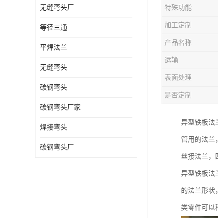
无缝弯头厂
特殊功能
热压弯头
加工定制
等径三通
镀锌弯头
产品名称
平焊法兰
运输
无缝弯头
表面处理
碳钢弯头
是否定制
碳钢弯头厂家
异型铁板法
焊接弯头
管用的法兰
碳钢弯头厂
丝接法兰，
异型铁板法
的法兰形状
类零件可以