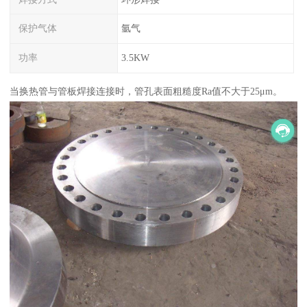
保护气体
氩气
功率
3.5KW
当换热管与管板焊接连接时，管孔表面粗糙度Ra值不大于25μm。