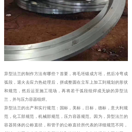
异型法兰的制作方法有哪些？首要，将毛坯锻成方坯，然后冷弯成
弧段，退火去应力热处理后，拼成整圆在立车上加工到规划的形状
和规范，然后运至施工现场，再将若干弧段组焊成无缺的异型法
兰，并与压力容器组焊。
异型法兰的出产和实行规范：国标，美标，日标，德标，意大利规
范，化工部规范，机械部规范，压力容器规范。因为，异型法兰的
容器筒体的公称直径，和管子的公称直径所代表的详细规范不同，