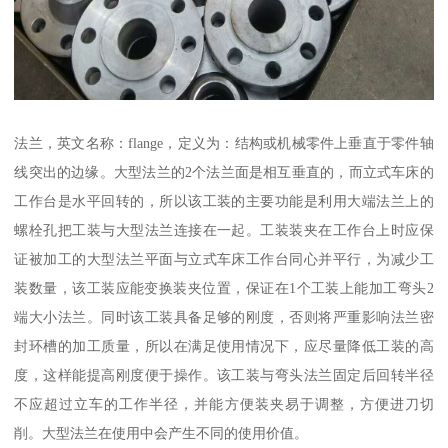
法兰，英文名称：flange，定义为：结构或机械零件上垂直于零件轴
线突出的边缘。大型法兰的2个法兰面是相互垂直的，而立式车床的
工作台是水平回转的，所以该工装的主要功能是利用大端法兰上的
螺栓孔把工装与大型法兰连接在一起。工装装夹在工作台上时应保
证被加工的大型法兰平面与立式车床工作台同心并平行，为减少工
装数量，该工装应能变换装夹位置，保证在1个工装上能加工弯头2
端大小法兰。同时该工装具备足够的刚度，否则将严重影响法兰密
封环槽的加工质量，所以在满足使用情况下，应尽量降低工装的高
度，这样能提高刚度便于操作。该工装与弯头法兰固定后回转半径
不应超过立车的工作半径，并能方便装夹易于调整，方便进刀切
削。大型法兰在使用中会产生不同的使用价值。