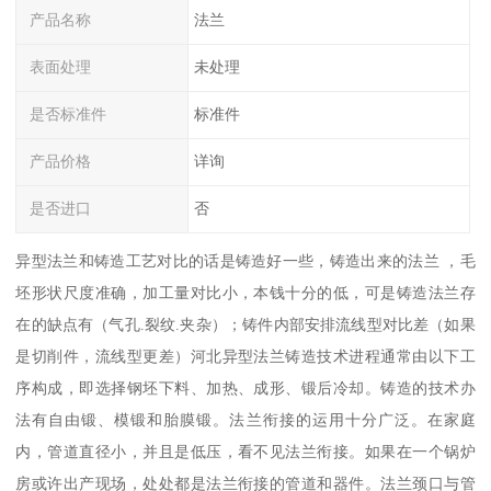
产品名称
法兰
表面处理
未处理
是否标准件
标准件
产品价格
详询
是否进口
否
异型法兰和铸造工艺对比的话是铸造好一些，铸造出来的法兰 ，毛
坯形状尺度准确，加工量对比小，本钱十分的低，可是铸造法兰存
在的缺点有（气孔.裂纹.夹杂）；铸件内部安排流线型对比差（如果
是切削件，流线型更差）河北异型法兰铸造技术进程通常由以下工
序构成，即选择钢坯下料、加热、成形、锻后冷却。铸造的技术办
法有自由锻、模锻和胎膜锻。法兰衔接的运用十分广泛。在家庭
内，管道直径小，并且是低压，看不见法兰衔接。如果在一个锅炉
房或许出产现场，处处都是法兰衔接的管道和器件。法兰颈口与管