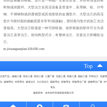
用的是耐酸石棉板。垫片是一种能产生塑性变形、并具有强度的材
料制成的圆环。大型法兰在高压设备及管道中，采用铜、铝、10号
钢、不锈钢制成的透镜型或其他形状的金属垫片。大型法兰的高压
垫片与密封面的接触宽度非常窄(线接触)，密封面与垫片的加工光洁
度较高。大型法兰联接是一种可拆联接。按所联接的部件可分为容
器法兰及管法兰。按结构型式分，有整体法兰、活套法兰和螺纹法
兰。
m.jixuanguanjian.b2b168.com
Top
主营产品：碳钢三通 等径三通 异径三通 三通厂家 无缝三通 焊接三通 国标三通 平焊法兰 无缝弯
头 碳钢弯头 对焊弯头 锻造法兰 大口径法兰 国标弯头 焊接弯头 焊接弯头厂家 碳钢弯头厂家 90°
弯头
版权所有：沧州吉轩管道制造有限公司