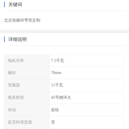
关键词
北京热镀锌弯管定制
详细说明
电机功率
7.5千瓦
轴径
70mm
变频器
11千瓦
模具材质
45号钢淬火
传动
齿轮
是否跨境货源
否