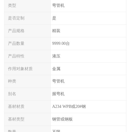
类型
弯管机
是否定制
是
产品规格
精装
产品数量
9999.00台
产品特性
液压
作用对象材质
金属
种类
弯管机
别名
握弯机
基材材质
A234 WPB或20#钢
基材类型
钢管或钢板
数量
不限