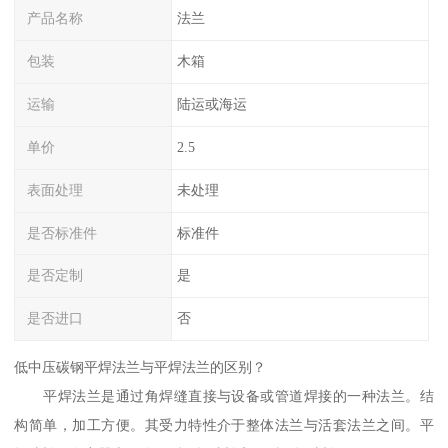
产品名称
法兰
包装
木箱
运输
陆运或海运
单价
2.5
表面处理
未处理
是否标准件
标准件
是否定制
是
是否进口
否
低中压碳钢平焊法兰与平焊法兰的区别？
平焊法兰是通过角焊缝直接与设备或管道焊接的一种法兰。结
构简单，加工方便。其受力特性介于整体法兰与活套法兰之间。平