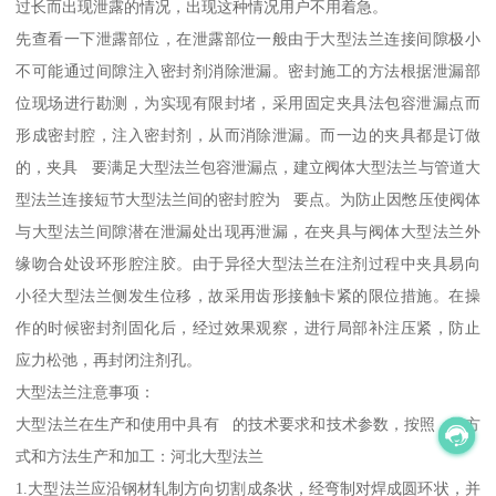
过长而出现泄露的情况，出现这种情况用户不用着急。
先查看一下泄露部位，在泄露部位一般由于大型法兰连接间隙极小
不可能通过间隙注入密封剂消除泄漏。密封施工的方法根据泄漏部
位现场进行勘测，为实现有限封堵，采用固定夹具法包容泄漏点而
形成密封腔，注入密封剂，从而消除泄漏。而一边的夹具都是订做
的，夹具 要满足大型法兰包容泄漏点，建立阀体大型法兰与管道大
型法兰连接短节大型法兰间的密封腔为 要点。为防止因憋压使阀体
与大型法兰间隙潜在泄漏处出现再泄漏，在夹具与阀体大型法兰外
缘吻合处设环形腔注胶。由于异径大型法兰在注剂过程中夹具易向
小径大型法兰侧发生位移，故采用齿形接触卡紧的限位措施。在操
作的时候密封剂固化后，经过效果观察，进行局部补注压紧，防止
应力松弛，再封闭注剂孔。
大型法兰注意事项：
大型法兰在生产和使用中具有 的技术要求和技术参数，按照 的方
式和方法生产和加工：河北大型法兰
1.大型法兰应沿钢材轧制方向切割成条状，经弯制对焊成圆环状，并