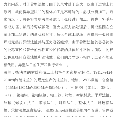
力的问题，对于异型法兰，由于其尺寸过于庞大，仅由于运输上的
原因，就使得异型法兰的整体加工是不可能的，必须分瓣加工。通
常情况下，总是将异型法兰分成若干弧段进行加工。首先，将毛坯
锻成方坯，然后冷弯成弧段，退火去应力热处理后，拼成整圆在立
车上加工到设计的形状和尺寸，后运至施工现场，再将若干弧段组
焊成完整的异型法兰并与压力容器组焊。由于异型法兰的容器筒体
的公称直径和管子的公称直径所代表的具体尺寸不同，所以，同样
公称直径的容器法兰和管法兰，它们的尺寸亦不相同，二者不能互
相代用。异型法兰的生产和执行标准： 。
法兰，指法兰的材质和做工上都符合国家规定标准。T9112~9124-
2010钢制管法兰》的规定生产的法兰片。锻钢、WCB碳钢、合金钢
（15Mo315CrMoV35CrMoV45CrMo）、不锈钢（316L、304L、
321）、铬钼钢、铬钼钒钢、钼二钛、衬胶、衬氟材质。平焊法兰、
丝扣（螺纹）法兰、带颈法兰、对焊法兰、整体法兰、环连接法
兰、承插法兰及盲板等。 法兰(flange)连接就是把两个管道、管件或