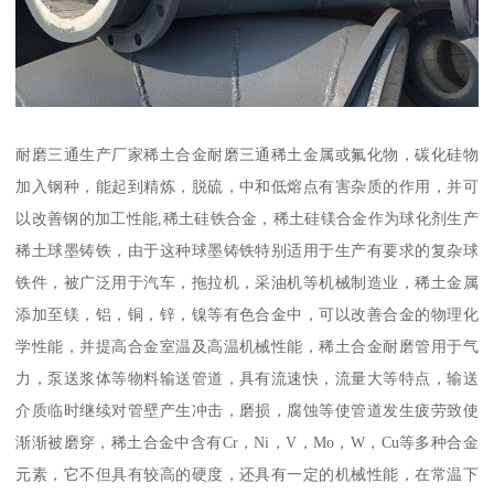
耐磨三通生产厂家稀土合金耐磨三通稀土金属或氟化物，碳化硅物
加入钢种，能起到精炼，脱硫，中和低熔点有害杂质的作用，并可
以改善钢的加工性能,稀土硅铁合金，稀土硅镁合金作为球化剂生产
稀土球墨铸铁，由于这种球墨铸铁特别适用于生产有要求的复杂球
铁件，被广泛用于汽车，拖拉机，采油机等机械制造业，稀土金属
添加至镁，铝，铜，锌，镍等有色合金中，可以改善合金的物理化
学性能，并提高合金室温及高温机械性能，稀土合金耐磨管用于气
力，泵送浆体等物料输送管道，具有流速快，流量大等特点，输送
介质临时继续对管壁产生冲击，磨损，腐蚀等使管道发生疲劳致使
渐渐被磨穿，稀土合金中含有Cr，Ni，V，Mo，W，Cu等多种合金
元素，它不但具有较高的硬度，还具有一定的机械性能，在常温下