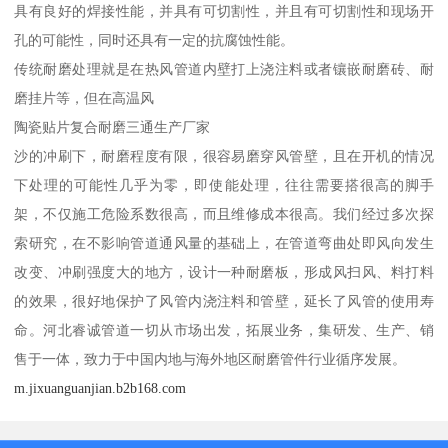
具有良好的焊接性能，并具有可切割性，并且有可切割性和现场开
孔的可能性，同时还具有一定的抗腐蚀性能。
传统耐磨处理就是在热风管道内壁打上浇注料或者镶嵌耐磨砖、耐
磨挂片等，但在高温风
陶瓷贴片复合耐磨三通生产厂家
沙的冲刷下，耐磨程度有限，很容易磨穿风管壁，且在开机的情况
下处理的可能性几乎为零，即使能处理，往往需要搭很高的脚手
架，不仅施工危险系数很高，而且维修成本很高。我们经过多次探
索研究，在不影响管道通风量的基础上，在管道弯曲处即风向发生
改变、冲刷强度大的地方，设计一种耐磨板，形成风扫风、料打料
的效果，很好地保护了风管内浇注料和管壁，延长了风管的使用寿
命。河北睿诚管道一切从市场出发，拓展业务，集研发、生产、销
售于一体，致力于中国内地与海外地区耐磨管件行业循序发展。
m.jixuanguanjian.b2b168.com