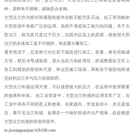
供给图纸来出产的，贵公司出产大型法兰的工艺有铸造及卷制两
种，原料有不锈钢，碳钢及合金钢。
大型法兰作为密封和紧固衔接件在航天航空及石油、化工等范畴的
大型容器中有着广泛的运用。虽然不考虑加工能力的问题，关于大
型法兰，因为其尺度过于巨大，仅因为运送上的原因，就使得大型
法兰的全体加工是不可能的，有必要分瓣加工。
通常情况下，总是将兰分红若干弧段进行加工。首要，将毛坯锻成
方坯，然后冷弯成弧段，退火去应力热处理后，拼成整圆在立车上
加工到规划的形状和尺度，终运至施工现场，再将若干弧段组焊成
完好的法兰并与压力容器组焊。
大型法兰衔接运用方便，可以接受较大的压力，在运用中发挥重要
的效果和价值。 在工业管道中，大型法兰衔接的运用非常广泛，在
工业中具有不同的意义和效果。在家庭内，管道直径小，并且是低
压，看不见法兰衔接。如果在一个锅炉房或许出产现场，处处都是
大型法兰衔接的管道和器件。
m.jixuanguanjian.b2b168.com