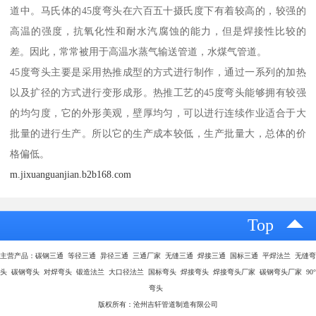
道中。马氏体的45度弯头在六百五十摄氏度下有着较高的，较强的
高温的强度，抗氧化性和耐水汽腐蚀的能力，但是焊接性比较的
差。因此，常常被用于高温水蒸气输送管道，水煤气管道。
45度弯头主要是采用热推成型的方式进行制作，通过一系列的加热
以及扩径的方式进行变形成形。热推工艺的45度弯头能够拥有较强
的均匀度，它的外形美观，壁厚均匀，可以进行连续作业适合于大
批量的进行生产。所以它的生产成本较低，生产批量大，总体的价
格偏低。
m.jixuanguanjian.b2b168.com
Top
主营产品：碳钢三通 等径三通 异径三通 三通厂家 无缝三通 焊接三通 国标三通 平焊法兰 无缝弯
头 碳钢弯头 对焊弯头 锻造法兰 大口径法兰 国标弯头 焊接弯头 焊接弯头厂家 碳钢弯头厂家 90°
弯头
版权所有：沧州吉轩管道制造有限公司