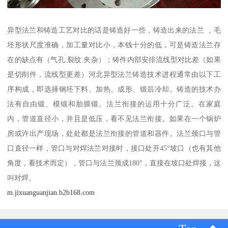
异型法兰和铸造工艺对比的话是铸造好一些，铸造出来的法兰 ，毛
坯形状尺度准确，加工量对比小，本钱十分的低，可是铸造法兰存
在的缺点有（气孔.裂纹.夹杂）；铸件内部安排流线型对比差（如果
是切削件，流线型更差）河北异型法兰铸造技术进程通常由以下工
序构成，即选择钢坯下料、加热、成形、锻后冷却。铸造的技术办
法有自由锻、模锻和胎膜锻。法兰衔接的运用十分广泛。在家庭
内，管道直径小，并且是低压，看不见法兰衔接。如果在一个锅炉
房或许出产现场，处处都是法兰衔接的管道和器件。法兰颈口与管
口直径一样，管口与对焊法兰对接时，接口处开45°坡口（也有其他
角度，看技术而定），管口与法兰颈成180°，直接在坡口处焊接，这
叫对焊。
m.jixuanguanjian.b2b168.com