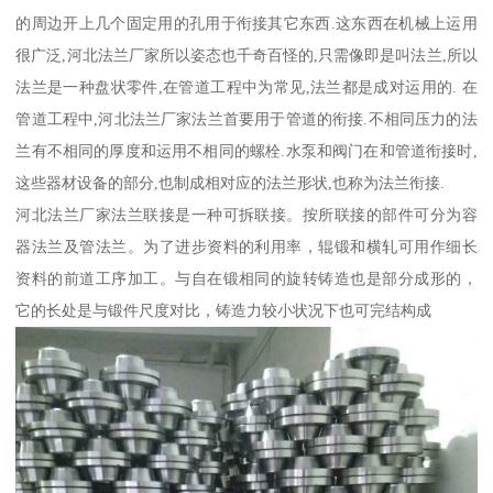
的周边开上几个固定用的孔用于衔接其它东西.这东西在机械上运用
很广泛,河北法兰厂家所以姿态也千奇百怪的,只需像即是叫法兰,所以
法兰是一种盘状零件,在管道工程中为常见,法兰都是成对运用的. 在
管道工程中,河北法兰厂家法兰首要用于管道的衔接.不相同压力的法
兰有不相同的厚度和运用不相同的螺栓.水泵和阀门在和管道衔接时,
这些器材设备的部分,也制成相对应的法兰形状,也称为法兰衔接.
河北法兰厂家法兰联接是一种可拆联接。按所联接的部件可分为容
器法兰及管法兰。为了进步资料的利用率，辊锻和横轧可用作细长
资料的前道工序加工。与自在锻相同的旋转铸造也是部分成形的，
它的长处是与锻件尺度对比，铸造力较小状况下也可完结构成