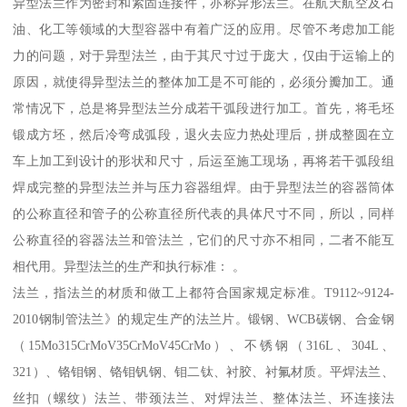
异型法兰作为密封和紧固连接件，亦称异形法兰。在航天航空及石
油、化工等领域的大型容器中有着广泛的应用。尽管不考虑加工能
力的问题，对于异型法兰，由于其尺寸过于庞大，仅由于运输上的
原因，就使得异型法兰的整体加工是不可能的，必须分瓣加工。通
常情况下，总是将异型法兰分成若干弧段进行加工。首先，将毛坯
锻成方坯，然后冷弯成弧段，退火去应力热处理后，拼成整圆在立
车上加工到设计的形状和尺寸，后运至施工现场，再将若干弧段组
焊成完整的异型法兰并与压力容器组焊。由于异型法兰的容器筒体
的公称直径和管子的公称直径所代表的具体尺寸不同，所以，同样
公称直径的容器法兰和管法兰，它们的尺寸亦不相同，二者不能互
相代用。异型法兰的生产和执行标准： 。
法兰，指法兰的材质和做工上都符合国家规定标准。T9112~9124-
2010钢制管法兰》的规定生产的法兰片。锻钢、WCB碳钢、合金钢
（15Mo315CrMoV35CrMoV45CrMo）、不锈钢（316L、304L、
321）、铬钼钢、铬钼钒钢、钼二钛、衬胶、衬氟材质。平焊法兰、
丝扣（螺纹）法兰、带颈法兰、对焊法兰、整体法兰、环连接法